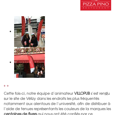
￩
￫
x
Cette fois-ci, notre équipe d’animateur
VILLOPUB
s’est rendu
sur le site de Vélizy dans les endroits les plus fréquentés
notamment aux alentours de l’université, afin de distribuer à
l’aide de tenues représentants les couleurs de la marques les
centaines de flyers
qui nous ont été confiés par ce