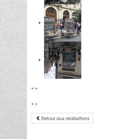
￩
￫
￩
￫
Retour aux réalisations