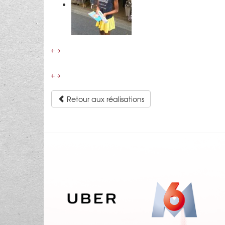
￩
￫
￩
￫
Retour aux réalisations