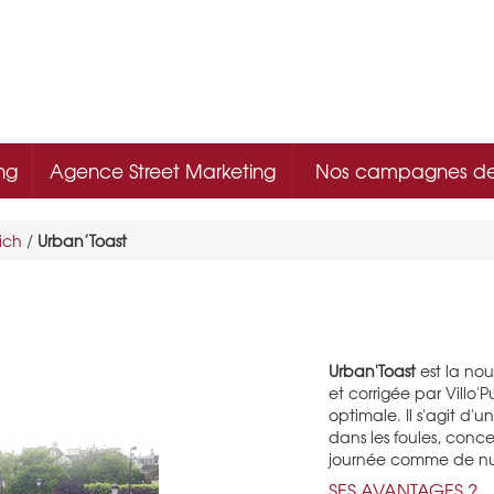
ng
Agence Street Marketing
Nos campagnes d
ich
/
Urban’Toast
Urban'Toast
est la no
et corrigée par Villo'
optimale. Il s'agit d'
dans les foules, conce
journée comme de nu
SES AVANTAGES ?